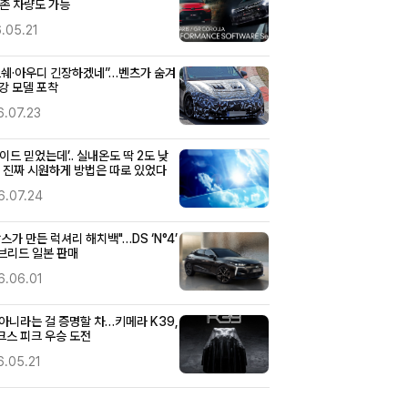
기존 차량도 가능
.05.21
르쉐·아우디 긴장하겠네”…벤츠가 숨겨
강 모델 포착
6.07.23
이드 믿었는데’.. 실내온도 딱 2도 낮
, 진짜 시원하게 방법은 따로 있었다
6.07.24
스가 만든 럭셔리 해치백"…DS ‘N°4’
브리드 일본 판매
6.06.01
아니라는 걸 증명할 차…키메라 K39,
크스 피크 우승 도전
6.05.21