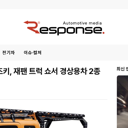
전기차
이슈·컬처
키, 재팬 트럭 쇼서 경상용차 2종
최신