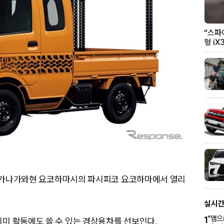
“스파
형 i
까지 가나가와현 요코하마시의 파시피코 요코하마에서 열리
실시
1
"앱으
미 활동에도 쓸 수 있는 경상용차를 선보인다.