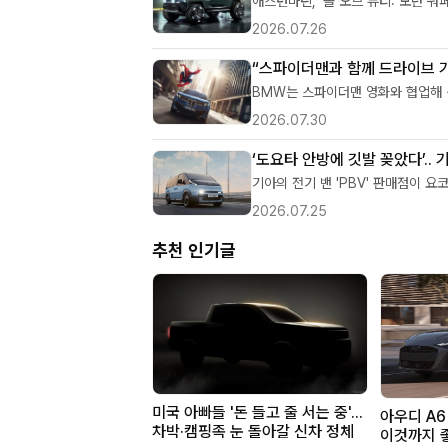
애스턴마틴, '콜 오브 듀티: 모던 워
2026.07.26
“스파이더맨과 함께 드라이브 가
BMW는 스파이더맨 영화와 협업해 
2026.07.30
‘도요타 안방에 깃발 꽂았다’..
기아의 전기 밴 'PBV' 판매점이 
2026.07.25
추천
인기글
미국 아빠들 '돈 들고 줄 서는 중'...
아우디 A6
차박·캠핑족 눈 돌아갈 신차 정체
이것까지 