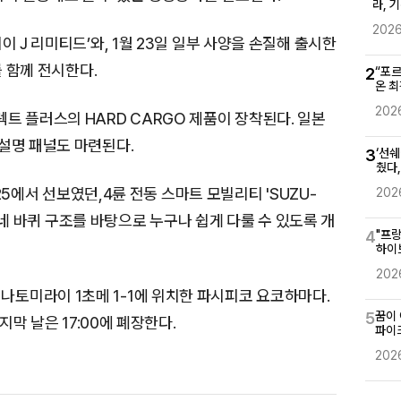
라, 
2026
이 J 리미티드’와, 1월 23일 일부 사양을 손질해 출시한
를 함께 전시한다.
2
“포
온 최
202
트 플러스의 HARD CARGO 제품이 장착된다. 일본
 설명 패널도 마련된다.
3
‘선쉐
췄다
2025에서 선보였던,4륜 전동 스마트 모빌리티 'SUZU-
202
2는 네 바퀴 구조를 바탕으로 누구나 쉽게 다룰 수 있도록 개
4
"프랑
하이
202
토미라이 1초메 1-1에 위치한 파시피코 요코하마다.
5
꿈이 
지막 날은 17:00에 폐장한다.
파이
202